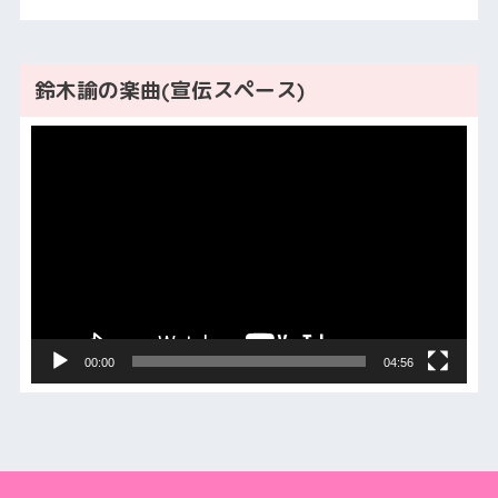
鈴木諭の楽曲(宣伝スペース)
動
画
プ
レ
ー
ヤ
ー
00:00
04:56