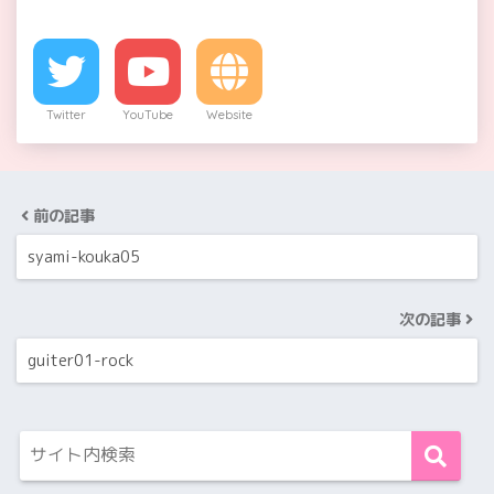
Twitter
YouTube
Website
前の記事
syami-kouka05
次の記事
guiter01-rock