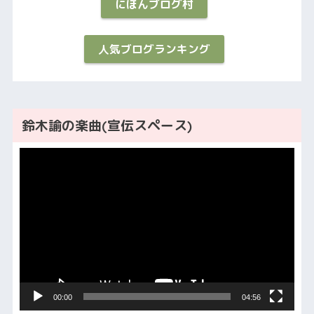
にほんブログ村
人気ブログランキング
鈴木諭の楽曲(宣伝スペース)
動
画
プ
レ
ー
ヤ
ー
00:00
04:56