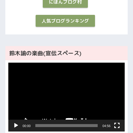
にほんブログ村
人気ブログランキング
鈴木諭の楽曲(宣伝スペース)
動
画
プ
レ
ー
ヤ
ー
00:00
04:56