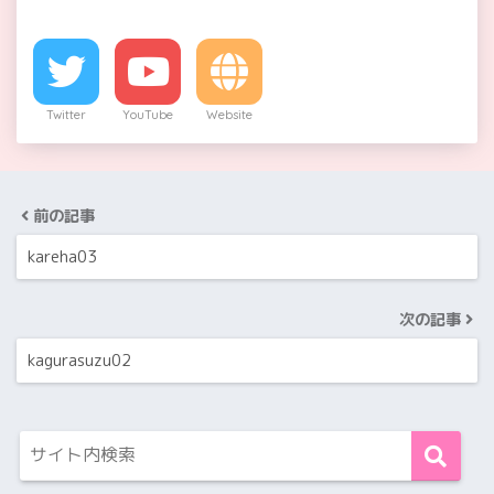
Twitter
YouTube
Website
前の記事
kareha03
次の記事
kagurasuzu02