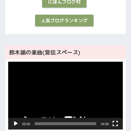
にほんブログ村
人気ブログランキング
鈴木諭の楽曲(宣伝スペース)
動
画
プ
レ
ー
ヤ
ー
00:00
04:56