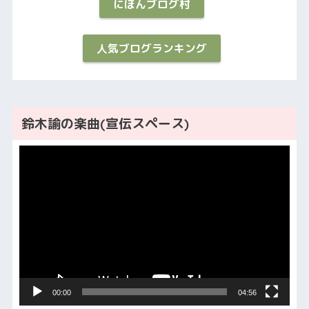
にほんブログ村
人気ブログランキング
鈴木諭の楽曲(宣伝スペース)
動
画
プ
レ
ー
ヤ
ー
00:00
04:56