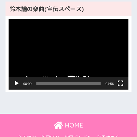
鈴木諭の楽曲(宣伝スペース)
動
画
プ
レ
ー
ヤ
ー
00:00
04:56
HOME