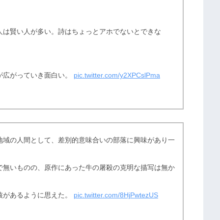
人は賢い人が多い。詩はちょっとアホでないとできな
が広がっていき面白い。
pic.twitter.com/y2XPCslPma
地域の人間として、差別的意味合いの部落に興味があり一
で無いものの、原作にあった牛の屠殺の克明な描写は無か
核があるように思えた。
pic.twitter.com/8HjPwtezUS