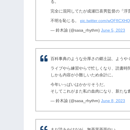
る。
完全に混同してたが成瀬巳喜男監督の『浮
不明を恥じる。
pic.twitter.com/wQFfICXH
— 鈴木諭 (@sasa_rhythm)
June 5, 2023
百科事典のような分厚さの郷土誌、ようや
ライブやら練習やらで忙しくなり、読書時
しかも内容が小難しいため余計に。
今年いっぱいはかかりそうだ。
そしてこれがまた私の血肉になり、新たな
— 鈴木諭 (@sasa_rhythm)
June 8, 2023
まだ読みかけだが、無茶苦茶面白い。