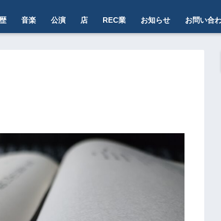
歴
音楽
公演
店
REC業
お知らせ
お問い合