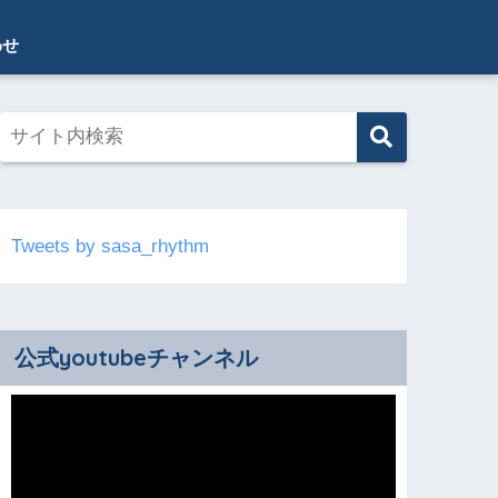
わせ
Tweets by sasa_rhythm
公式youtubeチャンネル
動
画
プ