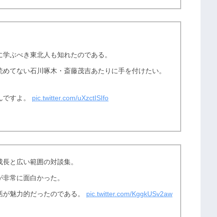
に学ぶべき東北人も知れたのである。
読めてない石川啄木・斎藤茂吉あたりに手を付けたい。
んですよ。
pic.twitter.com/uXzctISIfo
成長と広い範囲の対談集。
が非常に面白かった。
話が魅力的だったのである。
pic.twitter.com/KggkUSv2aw