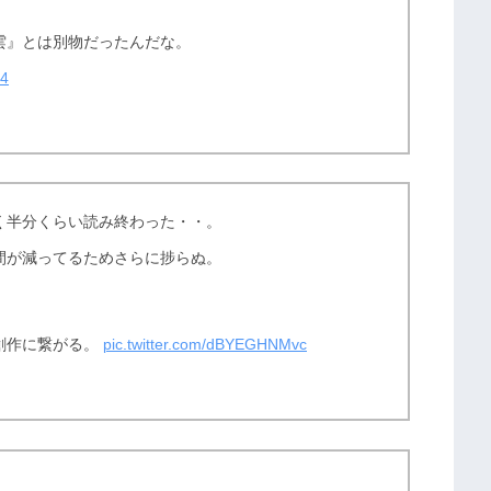
雲』とは別物だったんだな。
Q4
く半分くらい読み終わった・・。
間が減ってるためさらに捗らぬ。
創作に繋がる。
pic.twitter.com/dBYEGHNMvc